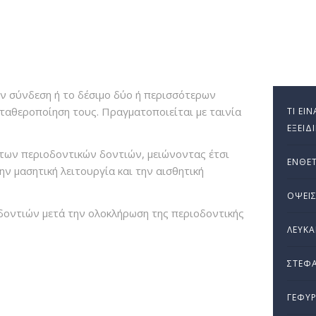
ην σύνδεση ή το δέσιμο δύο ή περισσότερων
ταθεροποίηση τους. Πραγματοποιείται με ταινία
ΤΙ ΕΊ
ΕΞΕΙΔ
 των περιοδοντικών δοντιών, μειώνοντας έτσι
ΈΝΘΕΤ
ν μασητική λειτουργία και την αισθητική
ΌΨΕΙ
δοντιών μετά την ολοκλήρωση της περιοδοντικής
ΛΕΎΚ
ΣΤΕΦΆ
ΓΈΦΥΡ