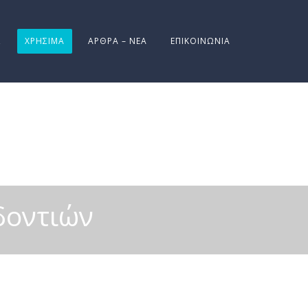
Σ
ΧΡΉΣΙΜΑ
ΆΡΘΡΑ – ΝΈΑ
ΕΠΙΚΟΙΝΩΝΊΑ
δοντιών