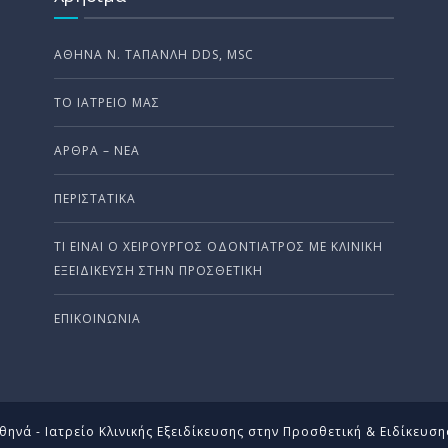
ΑΘΗΝΆ Ν. ΤΑΠΑΝΛΉ DDS, MSC
ΤΟ ΙΑΤΡΕΊΟ ΜΑΣ
ΆΡΘΡΑ – ΝΈΑ
ΠΕΡΙΣΤΑΤΙΚΆ
ΤΙ ΕΊΝΑΙ Ο ΧΕΙΡΟΎΡΓΟΣ ΟΔΟΝΤΊΑΤΡΟΣ ΜΕ ΚΛΙΝΙΚΉ
ΕΞΕΙΔΊΚΕΥΣΗ ΣΤΗΝ ΠΡΟΣΘΕΤΙΚΉ
ΕΠΙΚΟΙΝΩΝΊΑ
ηνά - Ιατρείο Κλινικής Εξειδίκευσης στην Προσθετική & Ειδίκευσ